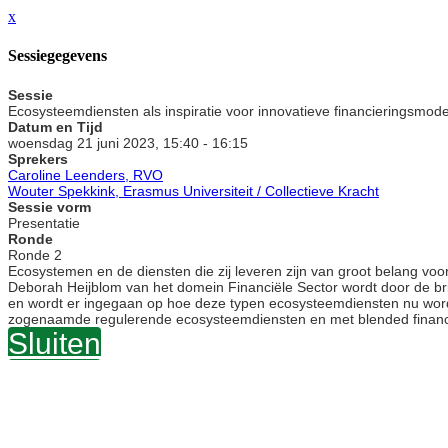
x
Sessiegegevens
Sessie
Ecosysteemdiensten als inspiratie voor innovatieve financieringsmode
Datum en Tijd
woensdag 21 juni 2023, 15:40 - 16:15
Sprekers
Caroline Leenders, RVO
Wouter Spekkink, Erasmus Universiteit / Collectieve Kracht
Sessie vorm
Presentatie
Ronde
Ronde 2
Ecosystemen en de diensten die zij leveren zijn van groot belang vo
Deborah Heijblom van het domein Financiële Sector wordt door de br
en wordt er ingegaan op hoe deze typen ecosysteemdiensten nu worden
zogenaamde regulerende ecosysteemdiensten en met blended finance
Sluiten