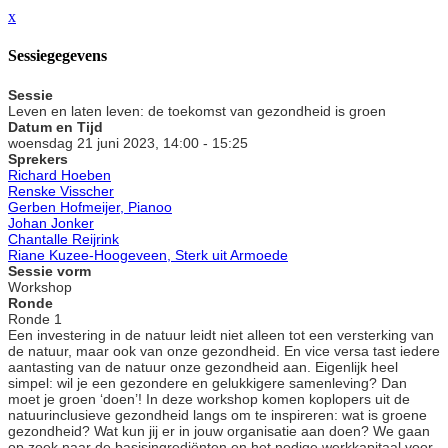
x
Sessiegegevens
Sessie
Leven en laten leven: de toekomst van gezondheid is groen
Datum en Tijd
woensdag 21 juni 2023, 14:00 - 15:25
Sprekers
Richard Hoeben
Renske Visscher
Gerben Hofmeijer, Pianoo
Johan Jonker
Chantalle Reijrink
Riane Kuzee-Hoogeveen, Sterk uit Armoede
Sessie vorm
Workshop
Ronde
Ronde 1
Een investering in de natuur leidt niet alleen tot een versterking van
de natuur, maar ook van onze gezondheid. En vice versa tast iedere
aantasting van de natuur onze gezondheid aan. Eigenlijk heel
simpel: wil je een gezondere en gelukkigere samenleving? Dan
moet je groen ‘doen’! In deze workshop komen koplopers uit de
natuurinclusieve gezondheid langs om te inspireren: wat is groene
gezondheid? Wat kun jij er in jouw organisatie aan doen? We gaan
op zoek naar de basisingrediënten en het nodige werkkapitaal voor