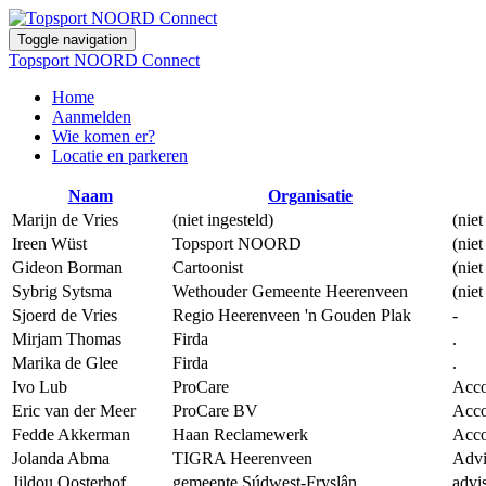
Toggle navigation
Topsport NOORD Connect
Home
Aanmelden
Wie komen er?
Locatie en parkeren
Naam
Organisatie
Marijn de Vries
(niet ingesteld)
(niet
Ireen Wüst
Topsport NOORD
(niet
Gideon Borman
Cartoonist
(niet
Sybrig Sytsma
Wethouder Gemeente Heerenveen
(niet
Sjoerd de Vries
Regio Heerenveen 'n Gouden Plak
-
Mirjam Thomas
Firda
.
Marika de Glee
Firda
.
Ivo Lub
ProCare
Acco
Eric van der Meer
ProCare BV
Acco
Fedde Akkerman
Haan Reclamewerk
Acco
Jolanda Abma
TIGRA Heerenveen
Advi
Jildou Oosterhof
gemeente Súdwest-Fryslân
advi