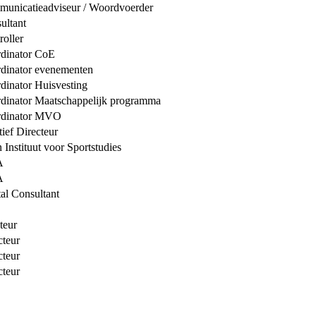
unicatieadviseur / Woordvoerder
ultant
roller
dinator CoE
dinator evenementen
dinator Huisvesting
dinator Maatschappelijk programma
rdinator MVO
tief Directeur
 Instituut voor Sportstudies
A
A
tal Consultant
teur
cteur
cteur
cteur