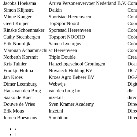
Jacoba Hoeksma
Arriva Personenvervoer Nederland B.V.
Comm
Simon Klijnstra
Daikin
Cons
Minne Kanger
Sportstad Heerenveen
Cont
Geert Kuiper
TopSportNoord
Coor
Rinske Schoenmaker
Sportstad Heerenveen
Coör
Cathy Steenbergen
Topsport NOORD
Coör
Erik Noordijk
Samen Lycurgus
Coör
Marouan Achammachi
sc Heerenveen
Coö
Norberth Korsmit
Triple Double
Crea
Kris Tuinier
Hanzehogeschool Groningen
Dean
Froukje Hofma
Novatech Holding BV
DG
Jan Kroes
Kroes Agro Beheer BV
DG
Dimer Leemburg
Webwijs
Digi
Hans van den Brug
van den brug bv
dir
Saako de Boer
inzet.nl
direc
Douwe de Vries
Sven Kramer Academy
Dire
Erik Mous
Inzet.nl
Dire
Jeroen Boesmans
Sumbition
Dire
‹
1