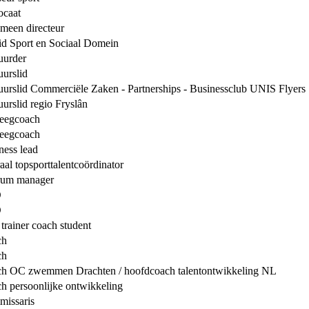
caat
meen directeur
id Sport en Sociaal Domein
uurder
uurslid
uurslid Commerciële Zaken - Partnerships - Businessclub UNIS Flyers
uurslid regio Fryslân
eegcoach
eegcoach
ness lead
aal topsporttalentcoördinator
rum manager
O
O
 trainer coach student
ch
ch
h OC zwemmen Drachten / hoofdcoach talentontwikkeling NL
h persoonlijke ontwikkeling
issaris