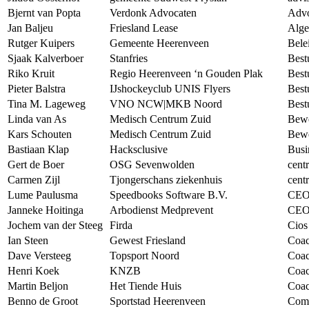
Bjernt van Popta
Verdonk Advocaten
Advo
Jan Baljeu
Friesland Lease
Alge
Rutger Kuipers
Gemeente Heerenveen
Bele
Sjaak Kalverboer
Stanfries
Best
Riko Kruit
Regio Heerenveen ‘n Gouden Plak
Best
Pieter Balstra
IJshockeyclub UNIS Flyers
Best
Tina M. Lageweg
VNO NCW|MKB Noord
Best
Linda van As
Medisch Centrum Zuid
Bew
Kars Schouten
Medisch Centrum Zuid
Bew
Bastiaan Klap
Hacksclusive
Busi
Gert de Boer
OSG Sevenwolden
centr
Carmen Zijl
Tjongerschans ziekenhuis
cent
Lume Paulusma
Speedbooks Software B.V.
CE
Janneke Hoitinga
Arbodienst Medprevent
CE
Jochem van der Steeg
Firda
Cios
Ian Steen
Gewest Friesland
Coa
Dave Versteeg
Topsport Noord
Coa
Henri Koek
KNZB
Coac
Martin Beljon
Het Tiende Huis
Coac
Benno de Groot
Sportstad Heerenveen
Comm