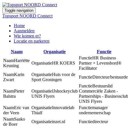
Toggle navigation
Topsport NOORD Connect
Home
Aanmelden
Wie komen er?
Locatie en parkeren
Naam
Organisatie
Functie
HR Business
Harriëtte
HR KOERS
Partner + Levensbord®
Keuning
Facilitator
Karin
Huis voor de
Directeur/bestuurde
Zwart
Sport Groningen
Bestuurslid
Pieter
IJshockeyclub
Commerciële Zaken -
Balstra
UNIS Flyers
Partnerships - Businessclu
UNIS Flyers
Eric van
Innovatielab
manager
der Veen
Thialf
ondernemerschap
Saako
inzet.nl
directeur
de Boer