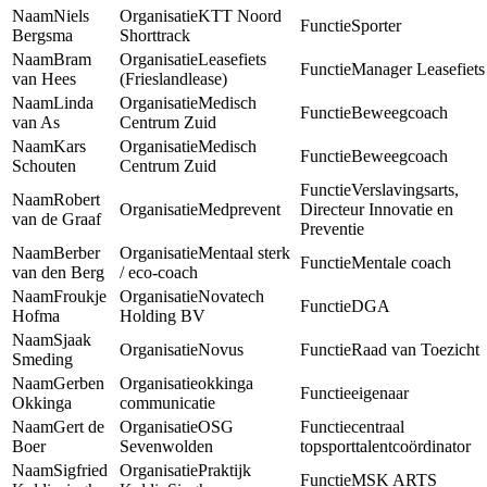
Niels
KTT Noord
Sporter
Bergsma
Shorttrack
Bram
Leasefiets
Manager Leasefiets
van Hees
(Frieslandlease)
Linda
Medisch
Beweegcoach
van As
Centrum Zuid
Kars
Medisch
Beweegcoach
Schouten
Centrum Zuid
Verslavingsarts,
Robert
Medprevent
Directeur Innovatie en
van de Graaf
Preventie
Berber
Mentaal sterk
Mentale coach
van den Berg
/ eco-coach
Froukje
Novatech
DGA
Hofma
Holding BV
Sjaak
Novus
Raad van Toezicht
Smeding
Gerben
okkinga
eigenaar
Okkinga
communicatie
Gert de
OSG
centraal
Boer
Sevenwolden
topsporttalentcoördinator
Sigfried
Praktijk
MSK ARTS