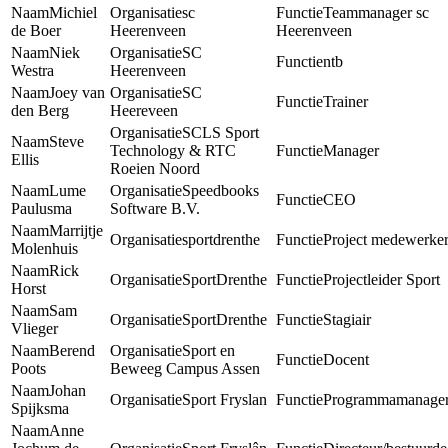
Michiel
sc
Teammanager sc
de Boer
Heerenveen
Heerenveen
Niek
SC
ntb
Westra
Heerenveen
Joey van
SC
Trainer
den Berg
Heereveen
SCLS Sport
Steve
Technology & RTC
Manager
Ellis
Roeien Noord
Lume
Speedbooks
CEO
Paulusma
Software B.V.
Marrijtje
sportdrenthe
Project medewerke
Molenhuis
Rick
SportDrenthe
Projectleider Sport
Horst
Sam
SportDrenthe
Stagiair
Vlieger
Berend
Sport en
Docent
Poots
Beweeg Campus Assen
Johan
Sport Fryslan
Programmamanage
Spijksma
Anne