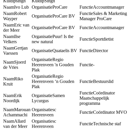
Kuldipsingh
KuldipSingh
Ivo Lub
ProCare
Accountmanager
Robert
Sales & Marketing
ProCare BV
Wayper
Manager ProCare
Eric van
ProCare BV
Accountmanager
der Meer
Ilse
Puur! Is the
Sportdietist
Velkers
new natural
Gertjan
Quataelis BV
Director
Vaessen
Regio
Sjoerd
Heerenveen 'n Gouden
-
de Vries
Plak
Regio
Riko
Heerenveen ‘n Gouden
Bestuurslid
Kruit
Plak
Coördinator
Erik
Samen
Maatschappelijk
Noordijk
Lycurgus
programma
Marouan
sc
Coördinator MVO
Achammachi
Heerenveen
Allard
sc
Technische staf
van der Meer
Heerenveen