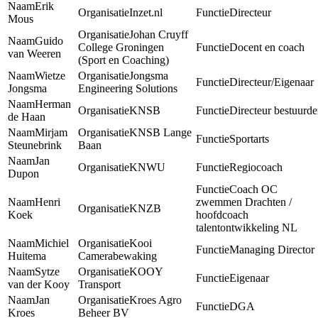
Erik
Inzet.nl
Directeur
Mous
Johan Cruyff
Guido
College Groningen
Docent en coach
van Weeren
(Sport en Coaching)
Wietze
Jongsma
Directeur/Eigenaar
Jongsma
Engineering Solutions
Herman
KNSB
Directeur bestuurde
de Haan
Mirjam
KNSB Lange
Sportarts
Steunebrink
Baan
Jan
KNWU
Regiocoach
Dupon
Coach OC
Henri
zwemmen Drachten /
KNZB
Koek
hoofdcoach
talentontwikkeling NL
Michiel
Kooi
Managing Director
Huitema
Camerabewaking
Sytze
KOOY
Eigenaar
van der Kooy
Transport
Jan
Kroes Agro
DGA
Kroes
Beheer BV