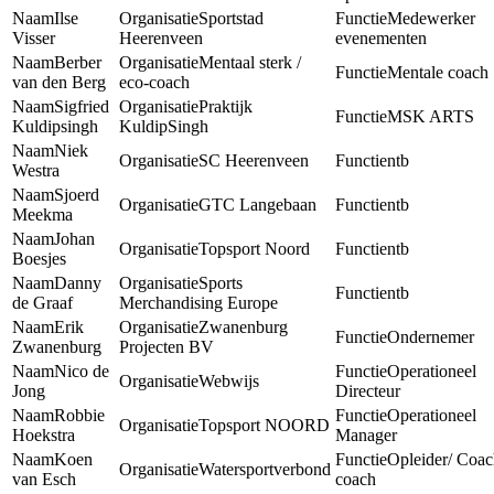
Ilse
Sportstad
Medewerker
Visser
Heerenveen
evenementen
Berber
Mentaal sterk /
Mentale coach
van den Berg
eco-coach
Sigfried
Praktijk
MSK ARTS
Kuldipsingh
KuldipSingh
Niek
SC Heerenveen
ntb
Westra
Sjoerd
GTC Langebaan
ntb
Meekma
Johan
Topsport Noord
ntb
Boesjes
Danny
Sports
ntb
de Graaf
Merchandising Europe
Erik
Zwanenburg
Ondernemer
Zwanenburg
Projecten BV
Nico de
Operationeel
Webwijs
Jong
Directeur
Robbie
Operationeel
Topsport NOORD
Hoekstra
Manager
Koen
Opleider/ Coac
Watersportverbond
van Esch
coach