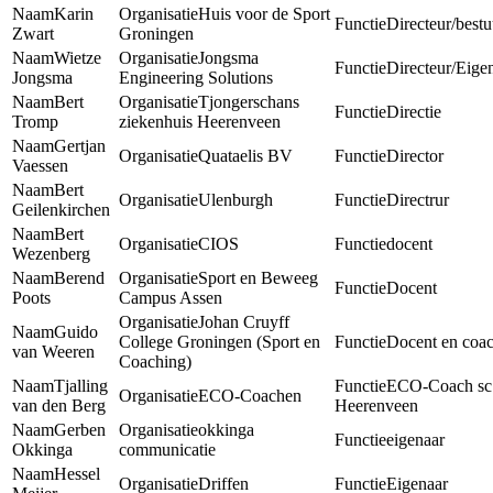
Karin
Huis voor de Sport
Directeur/bestu
Zwart
Groningen
Wietze
Jongsma
Directeur/Eige
Jongsma
Engineering Solutions
Bert
Tjongerschans
Directie
Tromp
ziekenhuis Heerenveen
Gertjan
Quataelis BV
Director
Vaessen
Bert
Ulenburgh
Directrur
Geilenkirchen
Bert
CIOS
docent
Wezenberg
Berend
Sport en Beweeg
Docent
Poots
Campus Assen
Johan Cruyff
Guido
College Groningen (Sport en
Docent en coa
van Weeren
Coaching)
Tjalling
ECO-Coach sc
ECO-Coachen
van den Berg
Heerenveen
Gerben
okkinga
eigenaar
Okkinga
communicatie
Hessel
Driffen
Eigenaar