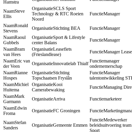
Hamstra
SCLS Sport
Steve
Technology & RTC Roeien
Manager
Ellis
Noord
Ronald
Stichting BEA
Manager
Stevens
Raoul
Sport & Lifestyle
Manager
Gubbels
center Balans
Bram
Leasefiets
Manager Leasef
van Hees
(Frieslandlease)
Eric van
manager
Innovatielab Thialf
der Veen
ondernemerschap
Rianne
Stichting
Manager
Hospes
Topschaatsen Fryslân
talentontwikkeling ST
Michiel
Kooi
Managing Dire
Huitema
Camerabewaking
Mark
Arriva
marketeer
Garmann
Edwin
FC Groningen
Marketingmana
Froma
Medewerker
Stefan
Gemeente Emmen
beleidsuitvoering team
Sanders
Sport