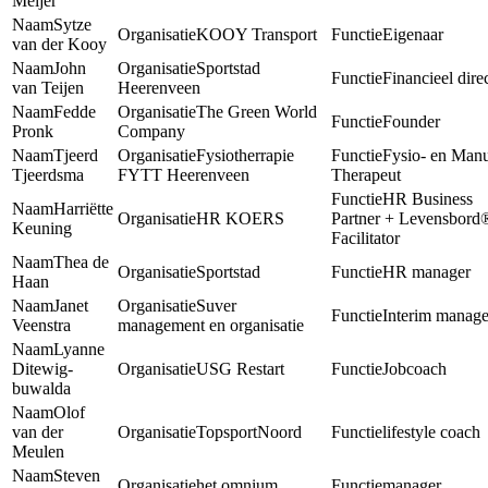
Meijer
Sytze
KOOY Transport
Eigenaar
van der Kooy
John
Sportstad
Financieel dire
van Teijen
Heerenveen
Fedde
The Green World
Founder
Pronk
Company
Tjeerd
Fysiotherrapie
Fysio- en Man
Tjeerdsma
FYTT Heerenveen
Therapeut
HR Business
Harriëtte
HR KOERS
Partner + Levensbord
Keuning
Facilitator
Thea de
Sportstad
HR manager
Haan
Janet
Suver
Interim manag
Veenstra
management en organisatie
Lyanne
Ditewig-
USG Restart
Jobcoach
buwalda
Olof
van der
TopsportNoord
lifestyle coach
Meulen
Steven
het omnium
manager