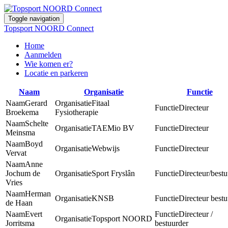
Toggle navigation
Topsport NOORD Connect
Home
Aanmelden
Wie komen er?
Locatie en parkeren
Naam
Organisatie
Functie
Gerard
Fitaal
Directeur
Broekema
Fysiotherapie
Schelte
TAEMio BV
Directeur
Meinsma
Boyd
Webwijs
Directeur
Vervat
Anne
Jochum de
Sport Fryslân
Directeur/best
Vries
Herman
KNSB
Directeur bestu
de Haan
Evert
Directeur /
Topsport NOORD
Jorritsma
bestuurder