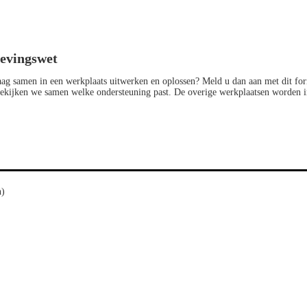
evingswet
aag samen in een werkplaats uitwerken en oplossen? Meld u dan aan met dit fo
n bekijken we samen welke ondersteuning past. De overige werkplaatsen worden 
n)