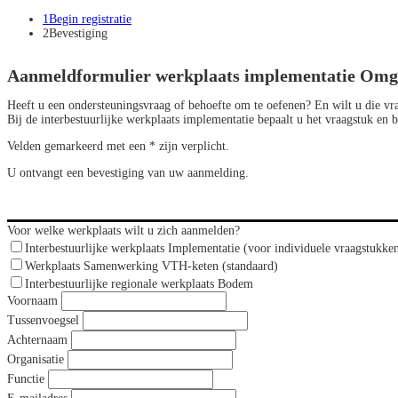
1
Begin registratie
2
Bevestiging
Aanmeldformulier werkplaats implementatie Omg
Heeft u een ondersteuningsvraag of behoefte om te oefenen? En wilt u die vr
Bij de interbestuurlijke werkplaats implementatie bepaalt u het vraagstuk e
Velden gemarkeerd met een * zijn verplicht.
U ontvangt een bevestiging van uw aanmelding.
Voor welke werkplaats wilt u zich aanmelden?
Interbestuurlijke werkplaats Implementatie (voor individuele vraagstukke
Werkplaats Samenwerking VTH-keten (standaard)
Interbestuurlijke regionale werkplaats Bodem
Voornaam
Tussenvoegsel
Achternaam
Organisatie
Functie