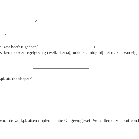
a, wat heeft u gedaan?
, kennis over regelgeving (welk thema), ondersteuning bij het maken van eige
kplaats doorlopen?
ng voor de werkplaatsen implementatie Omgevingswet. We zullen deze nooit zo