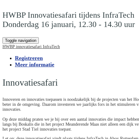
HWBP Innovatiesafari tijdens InfraTech
Donderdag 16 januari, 12.30 - 14.30 uur
Toggle navigation
HWBP innovatiesafari InfraTech
Registreren
Meer informatie
Innovatiesafari
Innoveren en innovaties toepassen is noodzakelijk bij de projecten van het
beter in de omgeving. Daarom investeren we jaarlijks fors in het stimuleren 
innovaties.
Op deze middag praten we je bij over een aantal innovaties die impact hebbe
langs bij Boskalis die in het project Meanderende Maas niet alleen een dijk 
het project Stad Tiel innovaties toepast.
Let op: deze innovatiesafari vindt plaats tijdens InfraTech in Ahoy Rotterda