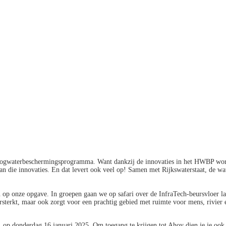
 Hoogwaterbeschermingsprogramma. Want dankzij de innovaties in het HWBP word
van die innovaties. En dat levert ook veel op! Samen met Rijkswaterstaat, de 
n op onze opgave. In groepen gaan we op safari over de InfraTech-beursvloer l
versterkt, maar ook zorgt voor een prachtig gebied met ruimte voor mens, rivi
m, op donderdag 16 januari 2025. Om toegang te krijgen tot Ahoy dien je je oo