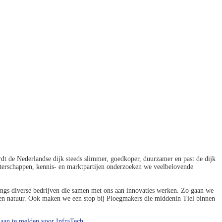
t de Nederlandse dijk steeds slimmer, goedkoper, duurzamer en past de dijk
waterschappen, kennis- en marktpartijen onderzoeken we veelbelovende
angs diverse bedrijven die samen met ons aan innovaties werken. Zo gaan we
er en natuur. Ook maken we een stop bij Ploegmakers die middenin Tiel binnen
k
aan te melden voor InfraTech.