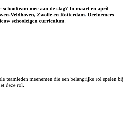
e schoolteam mee aan de slag? In maart en april
hoven-Veldhoven, Zwolle en Rotterdam
.
Deelnemers
ieuw schooleigen curriculum.
ele teamleden meenemen die een belangrijke rol spelen bij
et deze rol.