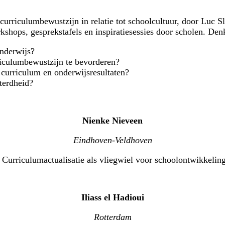
 curriculumbewustzijn in relatie tot schoolcultuur, door Luc 
rkshops, gesprekstafels en
inspiratiesessies door scholen.
Denk
onderwijs?
rriculumbewustzijn te bevorderen?
curriculum en onderwijsresultaten?
tterdheid?
Nienke Nieveen
Eindhoven-Veldhoven
Curriculumactualisatie als vliegwiel voor schoolontwikkelin
Iliass el Hadioui
Rotterdam