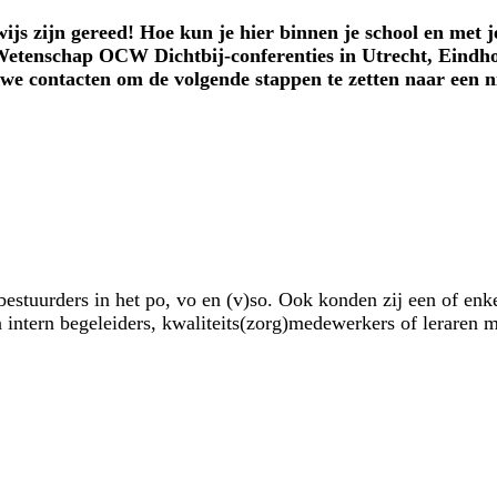
js zijn gereed! Hoe kun je hier binnen je school en met j
 Wetenschap OCW Dichtbij-conferenties in Utrecht, Eind
we contacten om de volgende stappen te zetten naar een n
estuurders in het po, vo en (v)so. Ook konden zij een of enk
intern begeleiders, kwaliteits(zorg)medewerkers of leraren m