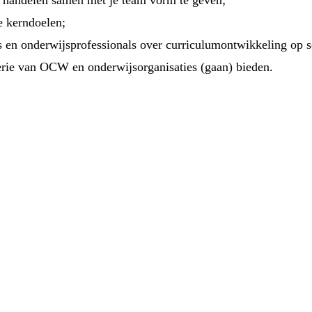
t handelen samen met je team vorm te geven;
e kerndoelen;
rs en onderwijsprofessionals over curriculumontwikkeling op s
terie van OCW en onderwijsorganisaties (gaan) bieden.