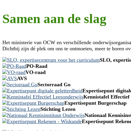
Samen aan de slag
Het ministerie van OCW en verschillende onderwijsorganisa
Dichtbij zijn dé plek om ons te ontmoeten, meer te horen ov
SLO, experti
PO-Raad
VO-raad
AVS
Sectorraad Go
Expertisepunt digital
Kennistafel Effectie
Expertisepunt Burgerschap
Stichting Lezen
Nationaal Kennisins
Expertisepunt Reken