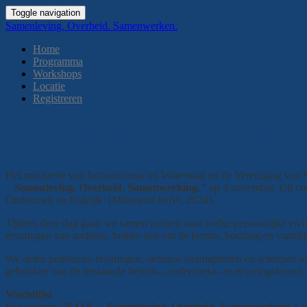
Toggle navigation
Samenleving. Overheid. Samenwerken.
Home
Programma
Workshops
Locatie
Registreren
Congres Samenleving. Overheid. S
Het ministerie van Infrastructuur en Waterstaat en de Vereniging va
- Samenleving. Overheid. Samenwerking."
op 4 november. Dit co
Onderzoek en Praktijk’ (Ministerie IenW, 2024).
Tijdens deze dag gaan we samen zoeken naar welke persoonlijke en 
ervaringen van anderen, helpen ons om de kennis, houding en vaardi
We delen praktische ervaringen, oefenen vaardigheden en scherpen o
gebruiken van de bestaande beleids-, onderzoeks- en ervaringskennis
Wachtlijst
Het congres
"S.O.S. - Samenleving. Overheid. Samenwerking."
o