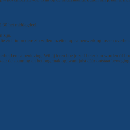
12:30 het middagdeel.
n zijn.
k die zich in bredere zin willen inzetten op samenwerking tussen overh
heid en samenleving. Wil jij leren hoe je zelf beter kan worden óf hoe
kaar de spanning en het ongemak op, want juist dáár ontstaat bewegin