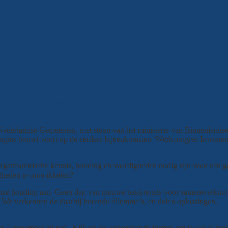
amenwerken.
n Nederlandse Gemeenten, met steun van het ministerie van Binnenlands
ngres bouwt voort op de eerdere bijeenkomsten ‘Werkcongres Inwoners
organisatorische kennis, houding en vaardigheden nodig zijn voor een
gheden te ontwikkelen?
nze houding aan. Geen dag van nieuwe basisregels voor samenwerking 
. We verkennen de daarbij horende dilemma’s, en delen oplossingen.
p 4 november zit vol. Klik op de onderstaande button om je aan te meld