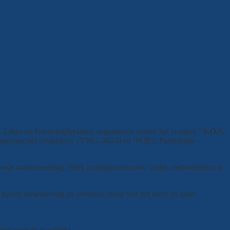
e Zaken en Koninkrijkrelaties, organiseren samen het congres
"S.O.S.
perspectief Ontketend’ (VNG, 2024) en ‘POP2: Participatie –
 goede samenwerking. Welk praktijkonderzoek, welke methodieken en
tussen samenleving en overheid, maar van het méér en beter
en voor de wachtlijst.