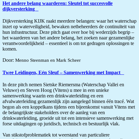
Het andere belang waarderen: Sleutel tot succesvolle
dijkversterking
Dijkversterking KIJK raakt meerdere belangen: waar het waterschap
inzet op waterveiligheid, bewaken netbeheerders de continuïteit van
hun infrastructuur. Deze pitch gaat over hoe bij wederzijds begrip –
het waarderen van het andere belang, het zoeken naar gezamenlijke
verantwoordelijkheid – essentieel is om tot gedragen oplossingen te
komen.
Door:
Menno Steenman en Mark Scheer
Twee Leidingen, Eén Sleuf – Samenwerking met Impact
In deze pitch nemen Sietske Riemersma (Waterschap Vallei en
Veluwe) en Steven Hoog (Vitens) u mee in een unieke
samenwerking waarin een drinkwaterleiding en een
afvalwaterleiding gezamenlijk zijn aangelegd binnen één tracé. Wat
begon als een koppelkans tijdens een bijeenkomst vanuit Vitens met
de belangrijkste stakeholders over de aanleg van een
drinkwaterleiding, groeide uit tot een intensieve samenwerking met
forse uitdagingen op juridisch, technisch en bestuurlijk vlak.
Van stikstofproblematiek tot weerstand van particuliere