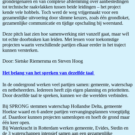
grondeigenaren en van complexe afstemming over aanbestedingen
tot technische raakvlakken tussen beide leidingen – het project
kende vele hobbels. Toch werd de weg vrijgemaakt voor een
gezamenlijke uitvoering door slimme keuzes, zoals één grondloket,
gezamenlijke communicatie en tijdige opschaling bij weerstand.
Deze pitch laat zien hoe samenwerking niet vanzelf gaat, maar wél
tot echte doorbraken kan leiden. Met lessen voor toekomstige
projecten waarin verschillende partijen elkaar eerder in het traject
kunnen versterken.
Door: Sietske Riemersma en Steven Hoog
Het belang van het spreken van dezelfde taal
In de ondergrond werken veel partijen samen: gemeente, waterschap
en netbeheerders. Iedereen heeft zijn eigen planning en prioriteiten.
Door dezelfde taal te spreken, kunnen we die werelden verbinden.
Bij SPRONG stemmen waterschap Hollandse Delta, gemeente
Hoekse waard en 6 andere partijen vervangingsplannen vroegtijdig
af. Daardoor kunnen projecten samenlopen en hoeft de grond maar
één keer open.
Bij Waterkracht in Rotterdam werken gemeente, Evides, Stedin en
de 3 waterschappen intensief samen aan een gezamenlijke