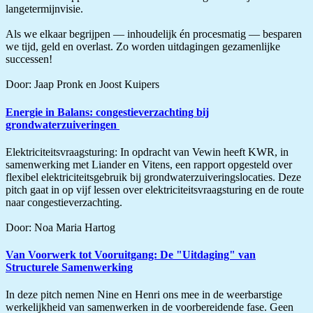
langetermijnvisie.
Als we elkaar begrijpen — inhoudelijk én procesmatig — besparen
we tijd, geld en overlast. Zo worden uitdagingen gezamenlijke
successen!
Door: Jaap Pronk en Joost Kuipers
Energie in Balans: congestieverzachting bij
grondwaterzuiveringen
Elektriciteitsvraagsturing: In opdracht van Vewin heeft KWR, in
samenwerking met Liander en Vitens, een rapport opgesteld over
flexibel elektriciteitsgebruik bij grondwaterzuiveringslocaties. Deze
pitch gaat in op vijf lessen over elektriciteitsvraagsturing en de route
naar congestieverzachting.
Door: Noa Maria Hartog
Van Voorwerk tot Vooruitgang: De "Uitdaging" van
Structurele Samenwerking
In deze pitch nemen Nine en Henri ons mee in de weerbarstige
werkelijkheid van samenwerken in de voorbereidende fase. Geen