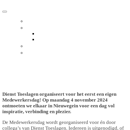
Medewerkersdag Dienst Toeslagen
HOME
PROGRAMMA
Programma
Tijdschema
FAQ
AANMELDEN
Dienst Toeslagen organiseert voor het eerst een eigen
Medewerkersdag! Op maandag 4 november 2024
ontmoeten we elkaar in Nieuwegein voor een dag vol
inspiratie, verbinding en plezier.
De Medewerkersdag wordt georganiseerd voor én door
collega’s van Dienst Toeslagen. Iedereen is uitgenodigd, of