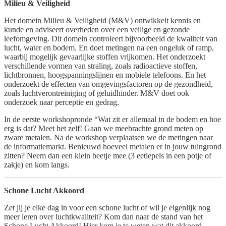
Milieu & Veiligheid
Het domein Milieu & Veiligheid (M&V) ontwikkelt kennis en
kunde en adviseert overheden over een veilige en gezonde
leefomgeving. Dit domein controleert bijvoorbeeld de kwaliteit van
lucht, water en bodem. En doet metingen na een ongeluk of ramp,
waarbij mogelijk gevaarlijke stoffen vrijkomen. Het onderzoekt
verschillende vormen van straling, zoals radioactieve stoffen,
lichtbronnen, hoogspanningslijnen en mobiele telefoons. En het
onderzoekt de effecten van omgevingsfactoren op de gezondheid,
zoals luchtverontreiniging of geluidhinder. M&V doet ook
onderzoek naar perceptie en gedrag.
In de eerste workshopronde “Wat zit er allemaal in de bodem en hoe
erg is dat? Meet het zelf! Gaan we meebrachte grond meten op
zware metalen. Na de workshop verplaatsen we de metingen naar
de informatiemarkt. Benieuwd hoeveel metalen er in jouw tuingrond
zitten? Neem dan een klein beetje mee (3 eetlepels in een potje of
zakje) en kom langs.
Schone Lucht Akkoord
Zet jij je elke dag in voor een schone lucht of wil je eigenlijk nog
meer leren over luchtkwaliteit? Kom dan naar de stand van het
Schone Lucht Akkoord! Hier kom je te weten wat dit akkoord