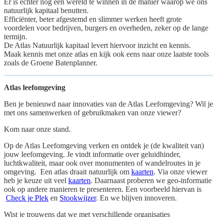
Er is echter nog een wereld te winnen in de manier waarop we ons
natuurlijk kapitaal benutten.
Efficiënter, beter afgestemd en slimmer werken heeft grote
voordelen voor bedrijven, burgers en overheden, zeker op de lange
termijn.
De Atlas Natuurlijk kapitaal levert hiervoor inzicht en kennis.
Maak kennis met onze atlas en kijk ook eens naar onze laatste tools
zoals de Groene Batenplanner.
Atlas leefomgeving
Ben je benieuwd naar innovaties van de Atlas Leefomgeving? Wil je
met ons samenwerken of gebruikmaken van onze viewer?
Kom naar onze stand.
Op de Atlas Leefomgeving verken en ontdek je (de kwaliteit van)
jouw leefomgeving. Je vindt informatie over geluidhinder,
luchtkwaliteit, maar ook over monumenten of wandelroutes in je
omgeving. Een atlas draait natuurlijk om
kaarten
. Via onze viewer
heb je keuze uit veel
kaarten
. Daarnaast proberen we geo-informatie
ook op andere manieren te presenteren. Een voorbeeld hiervan is
Check je Plek
en
Stookwijzer
. En we blijven innoveren.
Wist je trouwens dat we met verschillende organisaties