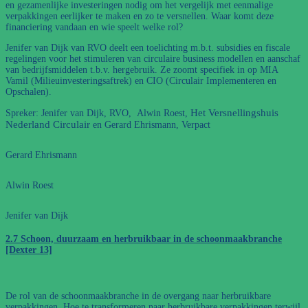
en gezamenlijke investeringen nodig om het vergelijk met eenmalige
verpakkingen eerlijker te maken en zo te versnellen. Waar komt deze
financiering vandaan en wie speelt welke rol?
Jenifer van Dijk van RVO deelt een toelichting m.b.t. subsidies en fiscale
regelingen voor het stimuleren van circulaire business modellen en aanschaf
van bedrijfsmiddelen t.b.v. hergebruik. Ze zoomt specifiek in op MIA
Vamil (Milieuinvesteringsaftrek) en CIO (Circulair Implementeren en
Opschalen).
Het Versnellingshuis
Spreker: Jenifer van Dijk, RVO, Alwin Roest,
Nederland Circulair
en Gerard Ehrismann, Verpact
Gerard Ehrismann
Alwin Roest
Jenifer van Dijk
2.7 Schoon, duurzaam en herbruikbaar in de schoonmaakbranche
[Dexter 13]
De rol van de schoonmaakbranche in de overgang naar herbruikbare
verpakkingen. Hoe te transformeren naar herbruikbare verpakkingen terwijl