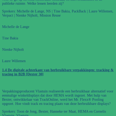
publieke ruimte. Welke lessen leerden zij?
Sprekers: Michelle de Lange, NS | Tine Bakia, PackBack | Laure Willemen,
Verpact | Nienke Nijholt, Mission Reuse
Michelle de Lange
Tine Bakia
Nienke Nijholt
Laure Willemen
1.4 De digitale achterkant van herbruikbare verpakkingen: tracking &
tracing in B2B [Dexter 30]
Verpakkingsproducent Vlastuin realiseerde een herbruikbaar alternatief voor
eenmalige winkeldisplays dat door HEMA wordt ingezet. Met hulp van
Bexter, ontwikkelaar van TrackOnline, werd het Mr. Flexx® Pooling
opgezet. Hoe vindt track en tracing plaats van deze herbruikbare displays?
Sprekers: Toon de Jong, Bexter, Hanneke ter Maat, HEMA en Cornelis
Vlastuin, Vlastuin