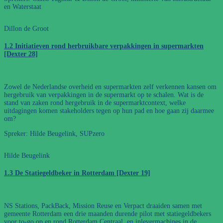
en Waterstaat
Dillon de Groot
1.2 Initiatieven rond herbruikbare verpakkingen in supermarkten
[Dexter 28]
Zowel de Nederlandse overheid en supermarkten zelf verkennen kansen om
hergebruik van verpakkingen in de supermarkt op te schalen. Wat is de
stand van zaken rond hergebruik in de supermarktcontext, welke
uitdagingen komen stakeholders tegen op hun pad en hoe gaan zij daarmee
om?
Spreker: Hilde Beugelink, SUPzero
Hilde Beugelink
1.3 De Statiegeldbeker in Rotterdam [Dexter 19]
NS Stations, PackBack, Mission Reuse en Verpact draaiden samen met
gemeente Rotterdam een drie maanden durende pilot met statiegeldbekers
voor to-go op en rond Rotterdam Centraal, en inlevermachines in de