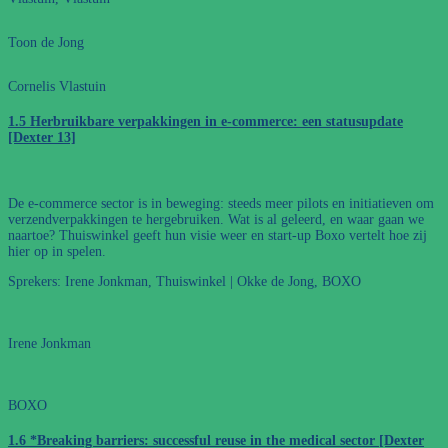
Toon de Jong
Cornelis Vlastuin
1.5 Herbruikbare verpakkingen in e-commerce: een statusupdate
[Dexter 13]
De e-commerce sector is in beweging: steeds meer pilots en initiatieven om
verzendverpakkingen te hergebruiken. Wat is al geleerd, en waar gaan we
naartoe? Thuiswinkel geeft hun visie weer en start-up Boxo vertelt hoe zij
hier op in spelen.
Sprekers: Irene Jonkman, Thuiswinkel | Okke de Jong, BOXO
Irene Jonkman
BOXO
1.6 *Breaking barriers: successful reuse in the medical sector [Dexter