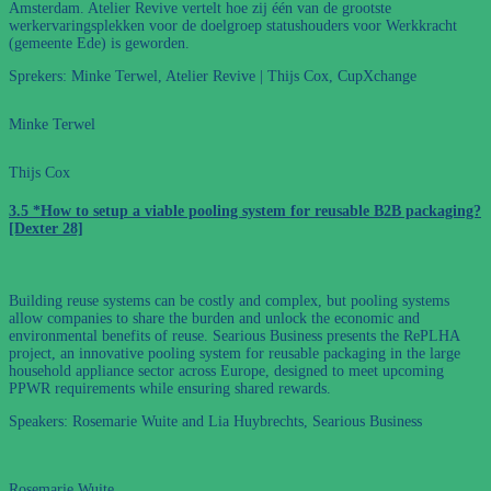
Amsterdam. Atelier Revive vertelt hoe zij één van de grootste
werkervaringsplekken voor de doelgroep statushouders voor Werkkracht
(gemeente Ede) is geworden.
Sprekers: Minke Terwel, Atelier Revive | Thijs Cox, CupXchange
Minke Terwel
Thijs Cox
3.5 *How to setup a viable pooling system for reusable B2B packaging?
[Dexter 28]
Building reuse systems can be costly and complex, but pooling systems
allow companies to share the burden and unlock the economic and
environmental benefits of reuse. Searious Business presents the RePLHA
project, an innovative pooling system for reusable packaging in the large
household appliance sector across Europe, designed to meet upcoming
PPWR requirements while ensuring shared rewards.
Speakers: Rosemarie Wuite and Lia Huybrechts, Searious Business
Rosemarie Wuite