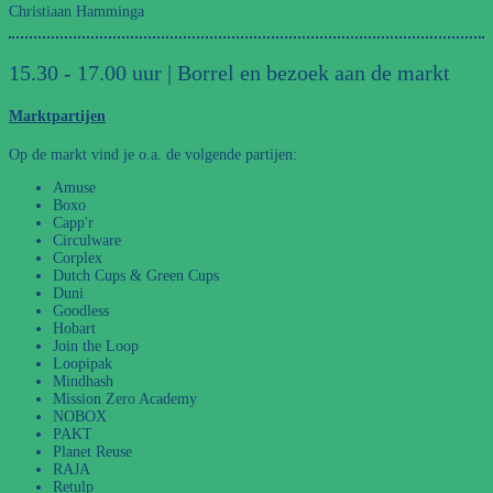
Christiaan Hamminga
15.30 - 17.00 uur | Borrel en bezoek aan de markt
Marktpartijen
Op de markt vind je o.a. de volgende partijen:
Amuse
Boxo
Capp'r
Circulware
Corplex
Dutch Cups & Green Cups
Duni
Goodless
Hobart
Join the Loop
Loopipak
Mindhash
Mission Zero Academy
NOBOX
PAKT
Planet Reuse
RAJA
Retulp