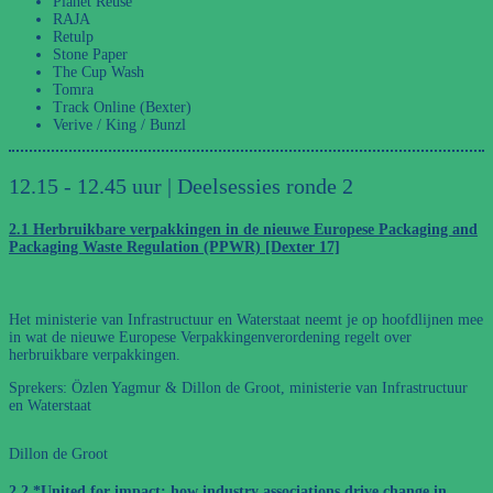
Planet Reuse
RAJA
Retulp
Stone Paper
The Cup Wash
Tomra
Track Online (Bexter)
Verive / King / Bunzl
12.15 - 12.45 uur | Deelsessies ronde 2
2.1 Herbruikbare verpakkingen in de nieuwe Europese Packaging and
Packaging Waste Regulation (PPWR) [Dexter 17]
Het ministerie van Infrastructuur en Waterstaat neemt je op hoofdlijnen mee
in wat de nieuwe Europese Verpakkingenverordening regelt over
herbruikbare verpakkingen.
Sprekers: Özlen Yagmur & Dillon de Groot, ministerie van Infrastructuur
en Waterstaat
Dillon de Groot
2.2 *United for impact: how industry associations drive change in