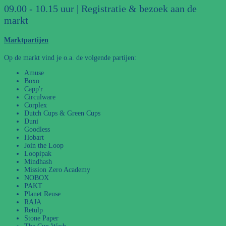
09.00 - 10.15 uur | Registratie & bezoek aan de
markt
Marktpartijen
Op de markt vind je o.a. de volgende partijen:
Amuse
Boxo
Capp'r
Circulware
Corplex
Dutch Cups & Green Cups
Duni
Goodless
Hobart
Join the Loop
Loopipak
Mindhash
Mission Zero Academy
NOBOX
PAKT
Planet Reuse
RAJA
Retulp
Stone Paper