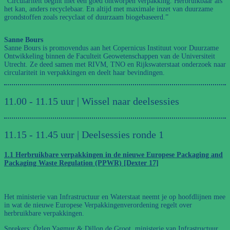
“Circulariteit begint met een goed ontworpen verpakking. Herbruikbaar als
het kan, anders recyclebaar. En altijd met maximale inzet van duurzame
grondstoffen zoals recyclaat of duurzaam biogebaseerd.”
Sanne Bours
Sanne Bours is promovendus aan het Copernicus Instituut voor Duurzame
Ontwikkeling binnen de Faculteit Geowetenschappen van de Universiteit
Utrecht. Ze deed samen met RIVM, TNO en Rijkswaterstaat onderzoek naar
circulariteit in verpakkingen en deelt haar bevindingen.
11.00 - 11.15 uur | Wissel naar deelsessies
11.15 - 11.45 uur | Deelsessies ronde 1
1.1 Herbruikbare verpakkingen in de nieuwe Europese Packaging and
Packaging Waste Regulation (PPWR) [Dexter 17]
Het ministerie van Infrastructuur en Waterstaat neemt je op hoofdlijnen mee
in wat de nieuwe Europese Verpakkingenverordening regelt over
herbruikbare verpakkingen.
Sprekers: Özlen Yagmur & Dillon de Groot, ministerie van Infrastructuur