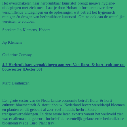
Het overschakelen naar herbruikbaar kunststof brengt nieuwe hygiëne-
uitdagingen met zich mee. Laat je door Hobart informeren over deze
verschillende uitdagingen en de oplossingen wat betreft het hygiënisch
reinigen én drogen van herbruikbaar kunststof. Om zo ook aan de wettelijke
vereisten te voldoen.
Spreker: Jip Klemens, Hobart
Jip Klemens
Catherine Conway
4.2 Herbruikbare verpakkingen aan zet: Van flora- & horti-cultuur tot
bouwsector [Dexter 30]
Marc Daalhuizen
Een grote sector van de Nederlandse economie betreft flora- & horti-
cultuur: bloementeelt & siertuinbouw. Nederland levert wereldwijd bloemen
en planten en dit gebeurt al zeer veel middels herbruikbare
transportverpakkingen. In deze sessie laten experts vanuit het werkveld zien
wat er allemaal al gebeurt, inclusief de recentelijk gelanceerde herbruikbare
bloementray (de Euro Plant tray).