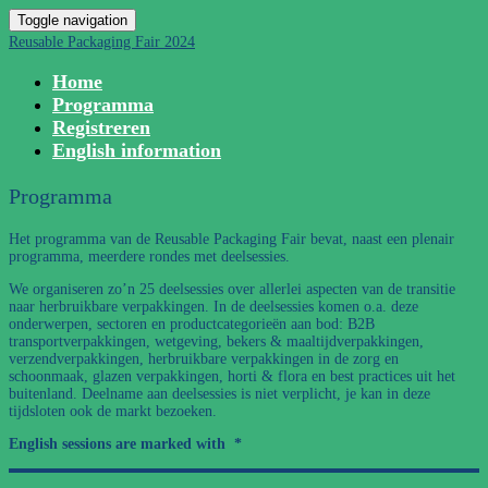
Toggle navigation
Reusable Packaging Fair 2024
Home
Programma
Registreren
English information
Programma
Het programma van de Reusable Packaging Fair bevat, naast een plenair
programma, meerdere rondes met deelsessies.
We organiseren zo’n 25 deelsessies over allerlei aspecten van de transitie
naar herbruikbare verpakkingen. In de deelsessies komen o.a. deze
onderwerpen, sectoren en productcategorieën aan bod: B2B
transportverpakkingen, wetgeving, bekers & maaltijdverpakkingen,
verzendverpakkingen, herbruikbare verpakkingen in de zorg en
schoonmaak, glazen verpakkingen, horti & flora en best practices uit het
buitenland. Deelname aan deelsessies is niet verplicht, je kan in deze
tijdsloten ook de markt bezoeken.
English sessions are marked with *