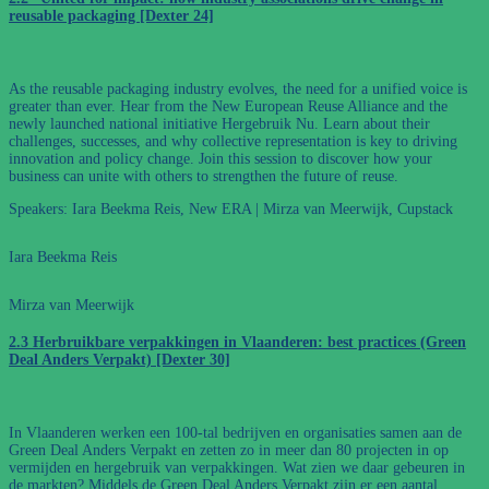
reusable packaging [Dexter 24]
As the reusable packaging industry evolves, the need for a unified voice is
greater than ever. Hear from the New European Reuse Alliance and the
newly launched national initiative Hergebruik Nu. Learn about their
challenges, successes, and why collective representation is key to driving
innovation and policy change. Join this session to discover how your
business can unite with others to strengthen the future of reuse.
Speakers: Iara Beekma Reis, New ERA | Mirza van Meerwijk, Cupstack
Iara Beekma Reis
Mirza van Meerwijk
2.3 Herbruikbare verpakkingen in Vlaanderen: best practices (Green
Deal Anders Verpakt) [Dexter 30]
In Vlaanderen werken een 100-tal bedrijven en organisaties samen aan de
Green Deal Anders Verpakt en zetten zo in meer dan 80 projecten in op
vermijden en hergebruik van verpakkingen. Wat zien we daar gebeuren in
de markten? Middels de Green Deal Anders Verpakt zijn er een aantal