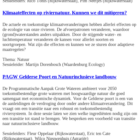
Sessieleiders: Rico Tönis (Rijkswaterstaat), Pim Neefjes (Rijkswaterstaat)
Klimaateffecten op riviernatuur. Kunnen we dit mitigeren?
De actuele en toekomstige klimaatveranderingen hebben allerlei effecten op
de ecologie van onze rivieren. De afvoerpatronen veranderen, waardoor
(grond)waterstanden anders uitpakken. Door de stijgende water- en
luchttemperatuur veranderen de kansen voor allerlei soorten en
soortgroepen. Wat zijn die effecten en kunnen we ze sturen door adaptieve
maatregelen?
Thema: Natuur
Sessieleider: Martijn Dorenbosch (Waardenburg Ecology)
PAGW Gelderse Poort en Natuurinclusieve landbouw
De Programmatische Aanpak Grote Wateren ambieert voor 2050
toekomstbestendige grote wateren met hoogwaardige natuur die goed
samengaat met economische dynamiek. Voor de Gelderse poort is een van
de aanleidingen de verdroging door onder andere klimaatverandering. Dit
vraagt om een transitie naar een robuust en toekomstbestendig
riviersysteem. In deze sessie laten we zien welke ingrediënten nodig zijn om
een transitie tot stand te brengen. We bespreken een voorbeeld van transitie
naar natuurinclusieve landbouw.
Sessieleiders: Fleur Oppelaar (Rijkswaterstaat), Eric ten Cate
(Rijkswaterstaat), Wilco Nieuwenhuis (Agrariër)