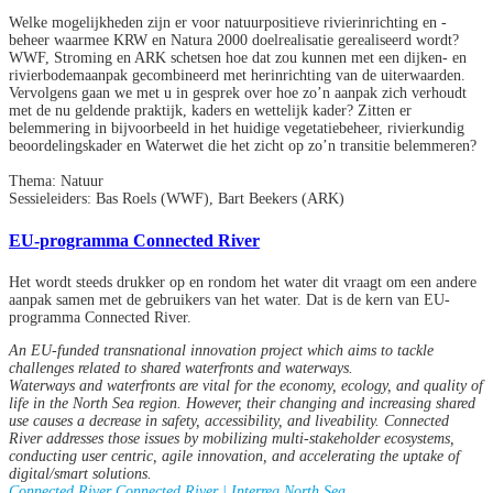
Welke mogelijkheden zijn er voor natuurpositieve rivierinrichting en -
beheer waarmee KRW en Natura 2000 doelrealisatie gerealiseerd wordt?
WWF, Stroming en ARK schetsen hoe dat zou kunnen met een dijken- en
rivierbodemaanpak gecombineerd met herinrichting van de uiterwaarden.
Vervolgens gaan we met u in gesprek over hoe zo’n aanpak zich verhoudt
met de nu geldende praktijk, kaders en wettelijk kader? Zitten er
belemmering in bijvoorbeeld in het huidige vegetatiebeheer, rivierkundig
beoordelingskader en Waterwet die het zicht op zo’n transitie belemmeren?
Thema: Natuur
Sessieleiders: Bas Roels (WWF), Bart Beekers (ARK)
EU-programma Connected River
Het wordt steeds drukker op en rondom het water dit vraagt om een andere
aanpak samen met de gebruikers van het water. Dat is de kern van EU-
programma Connected River.
An EU-funded transnational innovation project which aims to tackle
challenges related to shared waterfronts and waterways.
Waterways and waterfronts are vital for the economy, ecology, and quality of
life in the North Sea region. However, their changing and increasing shared
use causes a decrease in safety, accessibility, and liveability. Connected
River addresses those issues by mobilizing multi-stakeholder ecosystems,
conducting user centric, agile innovation, and accelerating the uptake of
digital/smart solutions.
Connected River Connected River | Interreg North Sea