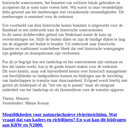
historische watersysteem, het benutten van verloren lokale gebruiken en
accepteren dat je soms natte voeten hebt. Wij waren in onze verstedelijkte
delta gewend aan het meebewegen met veranderende omstandigheden. Dit
meebewegen is essentieel voor de toekomst.
Een voorbeeld van deze historische kennis benutten is uitgewerkt voor de
Randstad in een onderzoek naar de historische watersystemen.
In dit meest dichtbevolkte gebied van Nederland neemt de kans op
overstromingen toe, blijft de bodem dalen en zijn de huidige dijken te laag
om de stijgende zee buiten te houden. Uit onderzoek naar historische
kaarten en traditioneel waterbeheer bleek dat veel historische watergangen
zijn gedempt en slotenpatronen zijn verdwenen.
Pas als je begrijpt hoe een landschap en het watersysteem zijn ontstaan en
hoe dat laatste werkt, kan je de goede keuzes maken voor de toekomst.
Dit soort kennis, maar ook bijvoorbeeld kennis over historisch management
van heerlijkheden en landgoederen kunnen nu bijdragen aan de inrichting
van landschappen in transitie naar duurzaamheid. Erfgoed wordt hierbij niet
gezien als hinderpaal of als “iets om op te passen” maar als integraal
onderdeel van het landschap en als (kennis)bron voor de transitie opgaven.
Thema: Historie
Sessieleiders: Menne Kosian
Mogelijkheden voor natuurinclusieve rivierinrichting. Wat
vraagt dat van kaders en richtlijnen? En wat kan dit bijdragen
aan KRW en N2000.