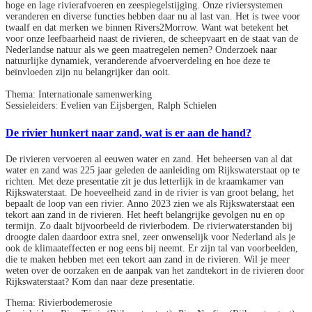
hoge en lage rivierafvoeren en zeespiegelstijging. Onze riviersystemen
veranderen en diverse functies hebben daar nu al last van. Het is twee voor
twaalf en dat merken we binnen Rivers2Morrow. Want wat betekent het
voor onze leefbaarheid naast de rivieren, de scheepvaart en de staat van de
Nederlandse natuur als we geen maatregelen nemen? Onderzoek naar
natuurlijke dynamiek, veranderende afvoerverdeling en hoe deze te
beïnvloeden zijn nu belangrijker dan ooit.
Thema: Internationale samenwerking
Sessieleiders: Evelien van Eijsbergen, Ralph Schielen
De rivier hunkert naar zand, wat is er aan de hand?
De rivieren vervoeren al eeuwen water en zand. Het beheersen van al dat
water en zand was 225 jaar geleden de aanleiding om Rijkswaterstaat op te
richten. Met deze presentatie zit je dus letterlijk in de kraamkamer van
Rijkswaterstaat. De hoeveelheid zand in de rivier is van groot belang, het
bepaalt de loop van een rivier. Anno 2023 zien we als Rijkswaterstaat een
tekort aan zand in de rivieren. Het heeft belangrijke gevolgen nu en op
termijn. Zo daalt bijvoorbeeld de rivierbodem. De rivierwaterstanden bij
droogte dalen daardoor extra snel, zeer onwenselijk voor Nederland als je
ook de klimaateffecten er nog eens bij neemt. Er zijn tal van voorbeelden,
die te maken hebben met een tekort aan zand in de rivieren. Wil je meer
weten over de oorzaken en de aanpak van het zandtekort in de rivieren door
Rijkswaterstaat? Kom dan naar deze presentatie.
Thema: Rivierbodemerosie