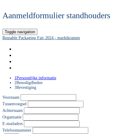
Aanmeldformulier standhouders
Toggle navigation
Reusable Packaging Fair 2024 - marktkramen
Home
Standpakket 2024
English information
Formulier voor standhouders
1
Persoonlijke informatie
2
Benodigdheden
3
Bevestiging
Voornaam
Tussenvoegsel
Achternaam
Organisatie
E-mailadres
Telefoonnummer